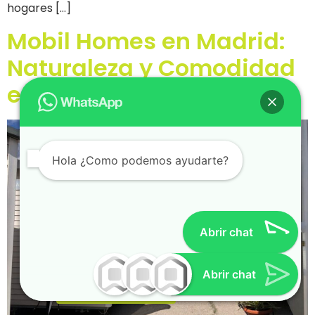
hogares […]
Mobil Homes en Madrid:
Naturaleza y Comodidad
en la Capital
Hola ¿Como podemos ayudarte?
Abrir chat
Ana Garcia
Teresa
Comercial Marbella
Comercial Sevilla
RESERVA CITA