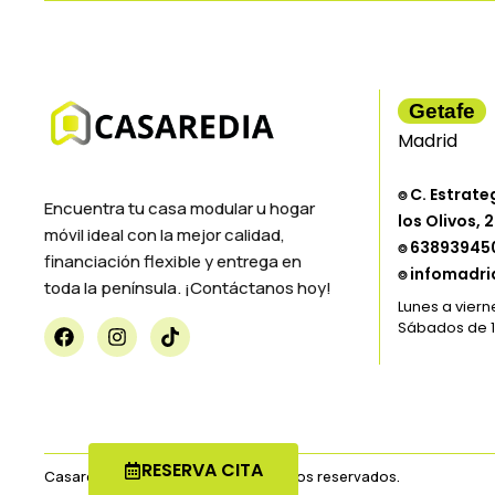
Getafe
Madrid
⌾ C. Estrate
Encuentra tu casa modular u hogar
los Olivos,
móvil ideal con la mejor calidad,
⌾ 63893945
financiación flexible y entrega en
⌾ infomadr
toda la península. ¡Contáctanos hoy!
Lunes a vierne
Sábados de 10
RESERVA CITA
Casaredia 2025 — Todos los derechos reservados.