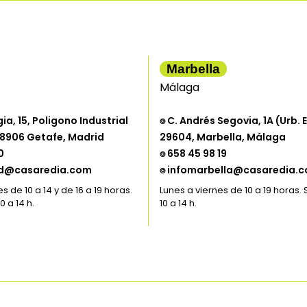
Marbella
Málaga
gia, 15, Poligono Industrial
⌾ C. Andrés Segovia, 1A (Urb. E
 28906 Getafe, Madrid
29604, Marbella, Málaga
0
⌾ 658 45 98 19
id@casaredia.com
⌾ infomarbella@casaredia.
s de 10 a 14 y de 16 a 19 horas.
Lunes a viernes de 10 a 19 horas
 a 14 h.
10 a 14 h.