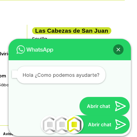
Las Cabezas de San Juan
Sevilla
lviria)
⌾ Avda. Pablo Iglesias 119. Las Cabezas
de San Juan, Sevilla
⌾ 608176470
Hola ¿Como podemos ayudarte?
com
⌾ teresa.caro@casaredia.com
. Sábados de
Lunes a viernes de 10 a 14 y de 16 a 19 horas.
Sábados de 10 a 14 h.
Abrir chat
Teresa
Luis
Comercial Sevilla
Comercial Madrid
Aviso legal
Privacidad
Cookies
Términos y condiciones