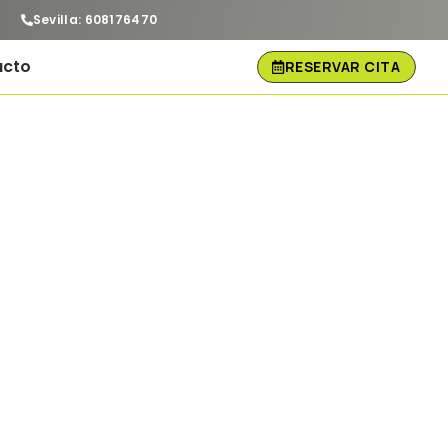
Sevilla: 608176470
acto
RESERVAR CITA
Cita online
ide tu cita previa online
ara visitar nuestras
xposiciones de mobil