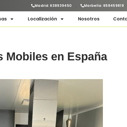
Madrid: 638939450
Marbella: 658459819
sas
Localización
Nosotros
Cont
s Mobiles en España
P
p
e