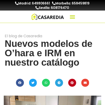
Madrid: 649806661
Marbella: 658459819
Sevilla: 608176470
El blog de Casaredia
Nuevos modelos de
O’hara e IRM en
nuestro catálogo