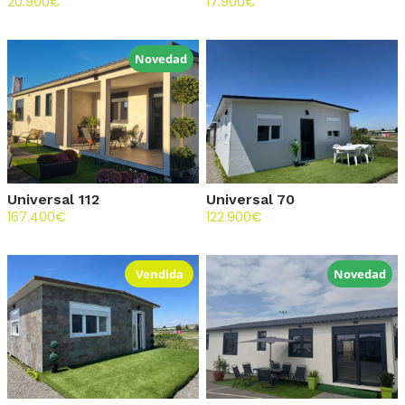
20.900
€
17.900
€
Novedad
Universal 112
Universal 70
167.400
€
122.900
€
Vendida
Novedad