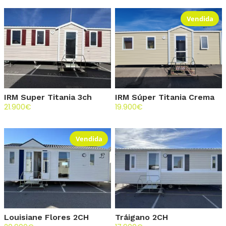
Vendida
IRM Super Titania 3ch
IRM Súper Titania Crema
21.900
€
19.900
€
Vendida
Louisiane Flores 2CH
Tráigano 2CH