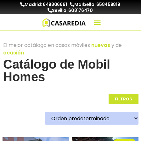
Madrid: 649806661
Marbella: 658459819
Sevilla: 608176470
El mejor catálogo en casas móviles
nuevas
y de
ocasión
Catálogo de Mobil
Homes
FILTROS