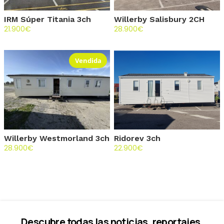
IRM Súper Titania 3ch
Willerby Salisbury 2CH
21.900
€
28.900
€
Vendida
Willerby Westmorland 3ch
Ridorev 3ch
28.900
€
22.900
€
Descubre todas las noticias, reportajes,