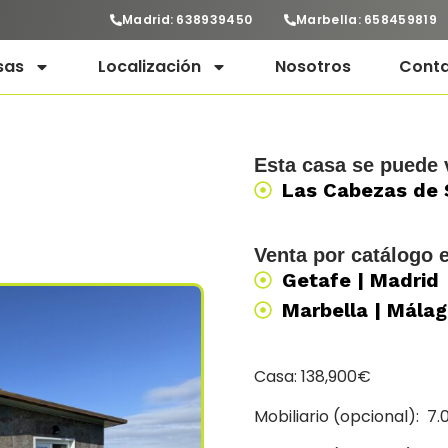
Madrid: 638939450
Marbella: 658459819
sas
Localización
Nosotros
Cont
Esta casa se puede v
Las Cabezas de S
Venta por catálogo 
Getafe | Madrid
Marbella | Mála
Casa: 138,900€
Mobiliario (opcional): 7.