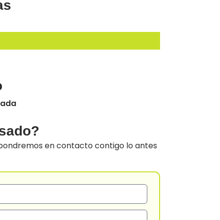
as
o
pada
esado?
 pondremos en contacto contigo lo antes