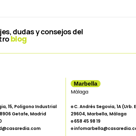
jes, dudas y consejos del
tro
blog
Marbella
Málaga
gia, 15, Poligono Industrial
⌾ C. Andrés Segovia, 1A (Urb. E
 28906 Getafe, Madrid
29604, Marbella, Málaga
0
⌾ 658 45 98 19
id@casaredia.com
⌾ infomarbella@casaredia.