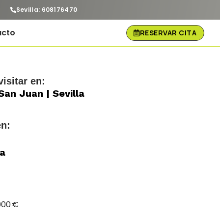
Sevilla: 608176470
acto
RESERVAR CITA
isitar en:
an Juan | Sevilla
en:
ga
000 €