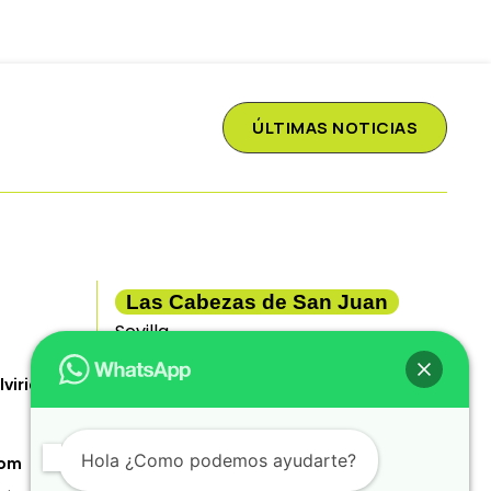
ÚLTIMAS NOTICIAS
Las Cabezas de San Juan
Sevilla
lviria)
⌾ Avda. Pablo Iglesias 119. Las Cabezas
de San Juan, Sevilla
⌾ 608176470
Hola ¿Como podemos ayudarte?
com
⌾ teresa.caro@casaredia.com