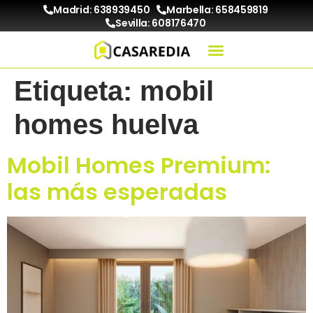
Madrid: 638939450
Marbella: 658459819
Sevilla: 608176470
Etiqueta:
mobil
homes huelva
Mobil Homes Premium:
las más esperadas