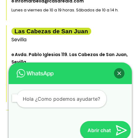
⌾ infomarbella@casaredia.com
Lunes a viernes de 10 a 19 horas. Sábados de 10 a 14 h.
Las Cabezas de San Juan
Sevilla
⌾ Avda. Pablo Iglesias 119. Las Cabezas de San Juan,
Sevilla
⌾ 608176470
⌾ teresa.caro@casaredia.com
Lunes a viernes de 10 a 14 y de 16 a 19 horas. Sábados de 10
a 14 h.
Hola ¿Como podemos ayudarte?
Casaredia 2025 — Todos los derechos reservados.
Aviso legal
Abrir chat
Privacidad