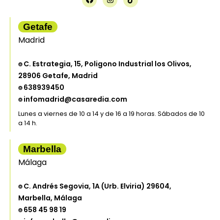
Getafe
Madrid
⌾ C. Estrategia, 15, Poligono Industrial los Olivos,
28906 Getafe, Madrid
⌾ 638939450
⌾ infomadrid@casaredia.com
Lunes a viernes de 10 a 14 y de 16 a 19 horas. Sábados de 10
a 14 h.
Marbella
Málaga
⌾ C. Andrés Segovia, 1A (Urb. Elviria) 29604,
Marbella, Málaga
⌾ 658 45 98 19