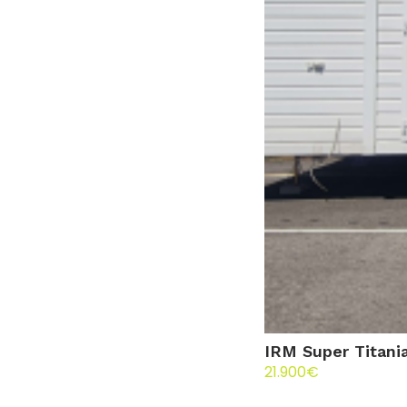
IRM Super Titani
21.900
€