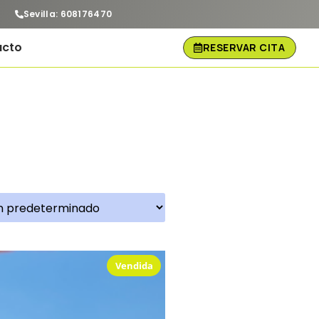
Sevilla: 608176470
acto
RESERVAR CITA
Vendida