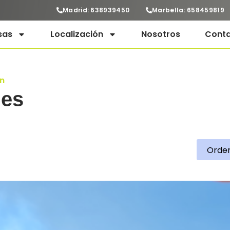
Madrid: 638939450
Marbella: 658459819
sas
Localización
Nosotros
Cont
n
mes