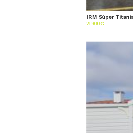
IRM Súper Titani
21.900
€