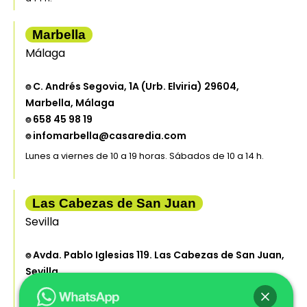
Marbella
Málaga
⌾ C. Andrés Segovia, 1A (Urb. Elviria) 29604,
Marbella, Málaga
⌾ 658 45 98 19
⌾ infomarbella@casaredia.com
Lunes a viernes de 10 a 19 horas. Sábados de 10 a 14 h.
Las Cabezas de San Juan
Sevilla
⌾ Avda. Pablo Iglesias 119. Las Cabezas de San Juan,
Sevilla
⌾ 608176470
⌾ teresa.caro@casaredia.com